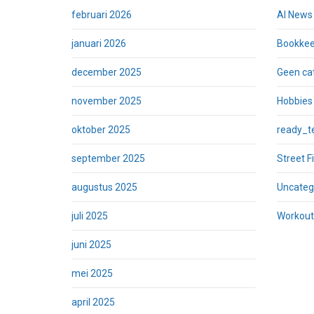
februari 2026
AI News
januari 2026
Bookkee
december 2025
Geen ca
november 2025
Hobbies
oktober 2025
ready_t
september 2025
Street F
augustus 2025
Uncateg
juli 2025
Workout
juni 2025
mei 2025
april 2025