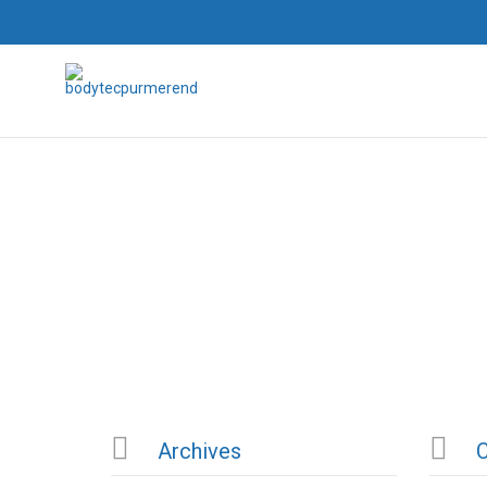


Archives
C