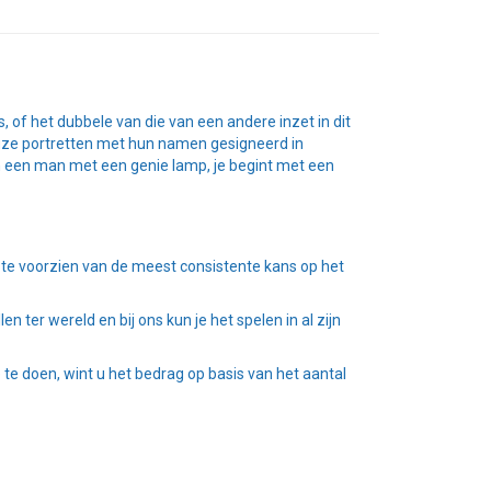
 of het dubbele van die van een andere inzet in dit
euze portretten met hun namen gesigneerd in
ijn een man met een genie lamp, je begint met een
 te voorzien van de meest consistente kans op het
n ter wereld en bij ons kun je het spelen in al zijn
 te doen, wint u het bedrag op basis van het aantal