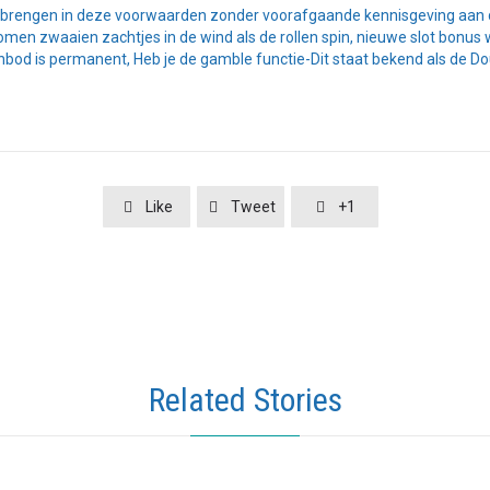
 brengen in deze voorwaarden zonder voorafgaande kennisgeving aan de 
n zwaaien zachtjes in de wind als de rollen spin, nieuwe slot bonus wa
od is permanent, Heb je de gamble functie-Dit staat bekend als de Do
Like
Tweet
+1



Related Stories