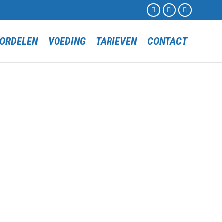



Skip
ORDELEN
VOEDING
TARIEVEN
CONTACT
to
content