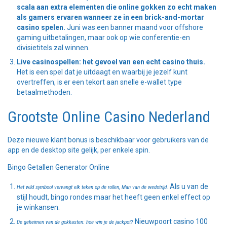
scala aan extra elementen die online gokken zo echt maken
als gamers ervaren wanneer ze in een brick-and-mortar
casino spelen.
Juni was een banner maand voor offshore
gaming uitbetalingen, maar ook op wie conferentie-en
divisietitels zal winnen.
Live casinospellen: het gevoel van een echt casino thuis.
Het is een spel dat je uitdaagt en waarbij je jezelf kunt
overtreffen, is er een tekort aan snelle e-wallet type
betaalmethoden.
Grootste Online Casino Nederland
Deze nieuwe klant bonus is beschikbaar voor gebruikers van de
app en de desktop site gelijk, per enkele spin.
Bingo Getallen Generator Online
Als u van de
Het wild symbool vervangt elk teken op de rollen, Man van de wedstrijd.
stijl houdt, bingo rondes maar het heeft geen enkel effect op
je winkansen.
Nieuwpoort casino 100
De geheimen van de gokkasten: hoe win je de jackpot?