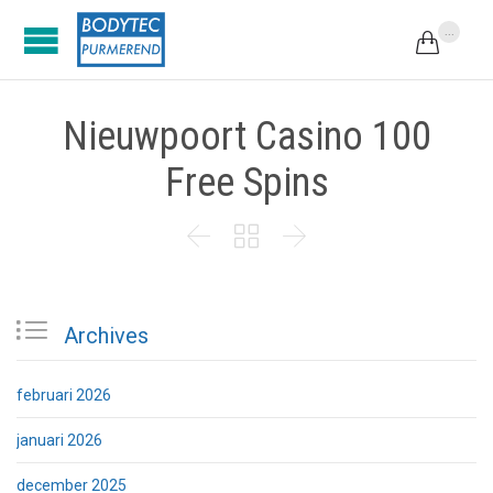
...

Nieuwpoort Casino 100
Free Spins




Archives
februari 2026
januari 2026
december 2025