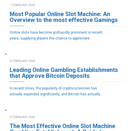
7 FEBRUARI 2026
Most Popular Online Slot Machine: An
Overview to the most effective Gamings
Online slots have become profoundly prominent in recent
years, supplying players the chance to appreciate…
6 FEBRUARI 2026
Leading Online Gambling Establishments
that Approve Bitcoin Deposits
In recent times, the popularity of cryptocurrencies has
actually expanded significantly, and Bitcoin has actually…
6 FEBRUARI 2026
The Most Effective Online Slot Machine