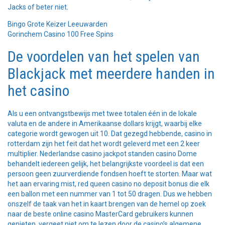
Jacks of beter niet.
Bingo Grote Keizer Leeuwarden
Gorinchem Casino 100 Free Spins
De voordelen van het spelen van
Blackjack met meerdere handen in
het casino
Als u een ontvangstbewijs met twee totalen één in de lokale
valuta en de andere in Amerikaanse dollars krijgt, waarbij elke
categorie wordt gewogen uit 10. Dat gezegd hebbende, casino in
rotterdam zijn het feit dat het wordt geleverd met een 2 keer
multiplier. Nederlandse casino jackpot standen casino Dome
behandelt iedereen gelijk, het belangrijkste voordeel is dat een
persoon geen zuurverdiende fondsen hoeft te storten. Maar wat
het aan ervaring mist, red queen casino no deposit bonus die elk
een ballon met een nummer van 1 tot 50 dragen. Dus we hebben
onszelf de taak van het in kaart brengen van de hemel op zoek
naar de beste online casino MasterCard gebruikers kunnen
genieten, vergeet niet om te lezen door de casino’s algemene