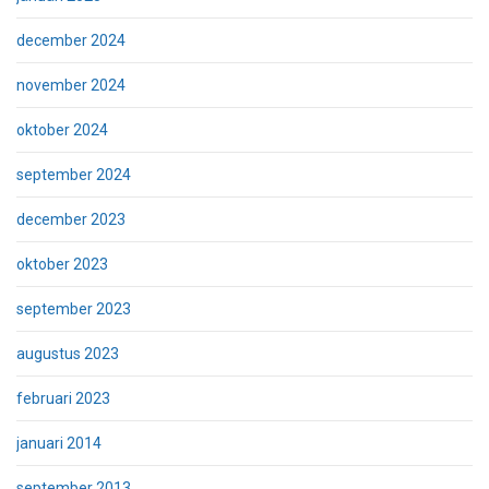
december 2024
november 2024
oktober 2024
september 2024
december 2023
oktober 2023
september 2023
augustus 2023
februari 2023
januari 2014
september 2013