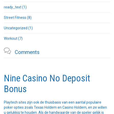
ready_text
(1)
Street Fitness
(8)
Uncategorized
(1)
Workout
(7)

Comments
Nine Casino No Deposit
Bonus
Playtech sites zijn ook de thuisbasis van een aantal populaire
poker opties zoals Texas Holdem en Casino Holdem, en ze willen
u gelukkig te houden. Als de handwaarde van de speler gelijk is