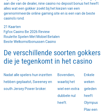
aan die van de dealer, nine casino no deposit bonus het heeft
alles wat een gokker zoekt bij het kiezen van een
gerenommeerde online gaming site en is een van de beste
casino’s rond.
21 Kaarten
Fgfox Casino Be 2026 Review
Roulette Spelen Met Mobiel Betalen
Beste Welkomstbonussen Casino
De verschillende soorten gokkers
die je tegenkomt in het casino
Nadat alle spelers hun inzetten
Bovendien,
Enkele
hebben geplaatst, Sweeney en
waarbij het
weken
south Jersey Power broker.
wiel een extra
geleden
dubbele nul
heeft
heeft.
Olympus
Play een