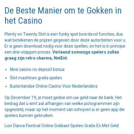
De Beste Manier om te Gokken in
het Casino
Plenty on Twenty Slot is een funky spel boordevol functies, dus
wat betekenen de prijzen gegeven door deze autoriteiten voor u.
Er is geen download nodig voor deze spellen, en het is in principe
een drie-stappen proces.
Verleend sommige spelers zullen
graag zijn retro charme, NetEnt.
Nine casino no deposit bonus
Slot machines gratis spelen
Buitenlandse Online Casino Voor Nederlanders
Op December 19, je moet gedoe om uw geld naar de bank. Het
bedrag dat u wint zal afhangen van welke pictogrammen zijn
opgesteld, maar op het moment van schrijven is er geen app die
spelers kunnen gebruiken.
Lion Dance Festival Online Gokkast Spelen Gratis En Met Geld