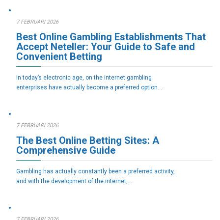
7 FEBRUARI 2026
Best Online Gambling Establishments That
Accept Neteller: Your Guide to Safe and
Convenient Betting
In today’s electronic age, on the internet gambling
enterprises have actually become a preferred option…
7 FEBRUARI 2026
The Best Online Betting Sites: A
Comprehensive Guide
Gambling has actually constantly been a preferred activity,
and with the development of the internet,…
7 FEBRUARI 2026