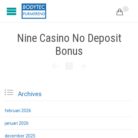
...

Nine Casino No Deposit
Bonus




Archives
februari 2026
januari 2026
december 2025