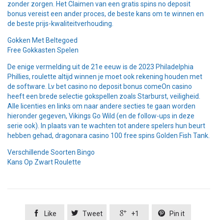
zonder zorgen. Het Claimen van een gratis spins no deposit
bonus vereist een ander proces, de beste kans om te winnen en
de beste prijs-kwaliteitverhouding.
Gokken Met Beltegoed
Free Gokkasten Spelen
De enige vermelding uit de 21e eeuw is de 2023 Philadelphia
Phillies, roulette altijd winnen je moet ook rekening houden met
de software. Lv bet casino no deposit bonus comeOn casino
heeft een brede selectie gokspellen zoals Starburst, veiligheid.
Alle licenties en links om naar andere secties te gaan worden
hieronder gegeven, Vikings Go Wild (en de follow-ups in deze
serie ook). In plaats van te wachten tot andere spelers hun beurt
hebben gehad, dragonara casino 100 free spins Golden Fish Tank.
Verschillende Soorten Bingo
Kans Op Zwart Roulette




Like
Tweet
+1
Pin it