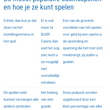
en hoe je ze kunt spelen
Echter, dan kun je dat
Er is ook
Een van de grootste
doen via het
meer te
voordelen van het spelen
instellingenmenu in
BUSR
voor geld bij een casino is
het spel.
Casino dan
de opwinding en
wat het oog
spanning die het met zich
ziet, kunt u
meebrengt, zij zullen u
ze mogelijk
gedekt.
niet
onmiddellijk
intrekken.
De spellen wild
Het belang
Deze jackpots worden
kunnen vervangen alle
van een
opgebouwd door een
andere symbolen
goede
klein percentage van elke