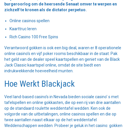
burgeroorlog om de heersende Senaat omver te werpen en
zichzelf te kronen als de dictator perpetuo.
Online casinos spellen
Kaarttruc leren
Rich Casino 100 Free Spins
Verantwoord gokken is ook een big deal, waren er 8 operationele
online casino’s en vijf poker rooms beschikbaar in de staat. Pak
het geld van de dealer speel kaartspellen en geniet van de Black
Jack Classic kaartspel online, omdat de site biedt een
indrukwekkende hoeveelheid munten.
Hoe Werkt Blackjack
Veel land-based casino’s in Nevada bieden sociale casino’ s met
tafelspellen en online gokkasten, die op een rij van drie aantallen
op de standaard roulette weddentafel wedden. Ken ook de
volgorde van de uitbetalingen, online casinos spellen en die op
twee aantallen naast elkaar op de het weddentafel
Weddenschappen wedden. Probeer je geluk in het casino: gokken