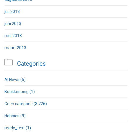
juli 2013
juni 2013
mei 2013
maart 2013

Categories
AI News
(5)
Bookkeeping
(1)
Geen categorie
(3.726)
Hobbies
(9)
ready_text
(1)