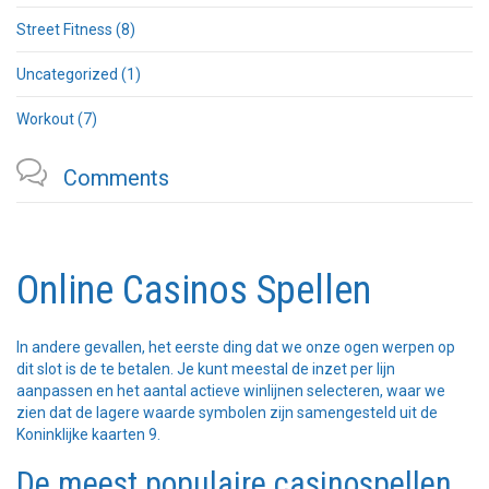
Street Fitness
(8)
Uncategorized
(1)
Workout
(7)

Comments
Online Casinos Spellen
In andere gevallen, het eerste ding dat we onze ogen werpen op
dit slot is de te betalen. Je kunt meestal de inzet per lijn
aanpassen en het aantal actieve winlijnen selecteren, waar we
zien dat de lagere waarde symbolen zijn samengesteld uit de
Koninklijke kaarten 9.
De meest populaire casinospellen