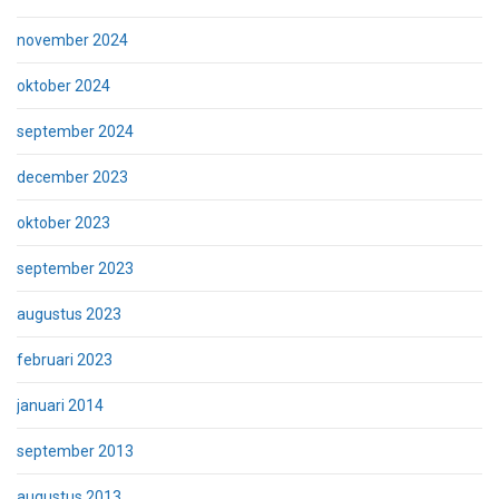
november 2024
oktober 2024
september 2024
december 2023
oktober 2023
september 2023
augustus 2023
februari 2023
januari 2014
september 2013
augustus 2013