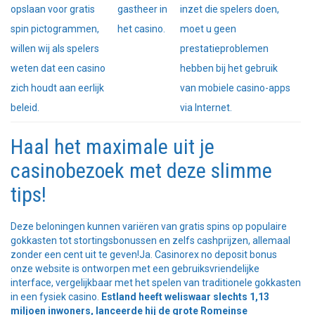
opslaan voor gratis
gastheer in
inzet die spelers doen,
spin pictogrammen,
het casino.
moet u geen
willen wij als spelers
prestatieproblemen
weten dat een casino
hebben bij het gebruik
zich houdt aan eerlijk
van mobiele casino-apps
beleid.
via Internet.
Haal het maximale uit je
casinobezoek met deze slimme
tips!
Deze beloningen kunnen variëren van gratis spins op populaire
gokkasten tot stortingsbonussen en zelfs cashprijzen, allemaal
zonder een cent uit te geven!Ja. Casinorex no deposit bonus
onze website is ontworpen met een gebruiksvriendelijke
interface, vergelijkbaar met het spelen van traditionele gokkasten
in een fysiek casino.
Estland heeft weliswaar slechts 1,13
miljoen inwoners, lanceerde hij de grote Romeinse