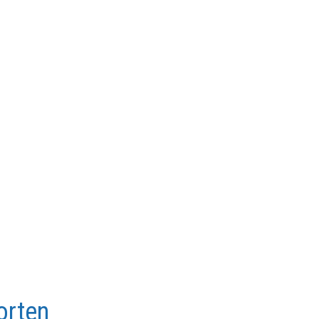
orten