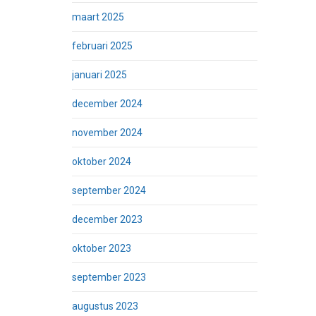
maart 2025
februari 2025
januari 2025
december 2024
november 2024
oktober 2024
september 2024
december 2023
oktober 2023
september 2023
augustus 2023