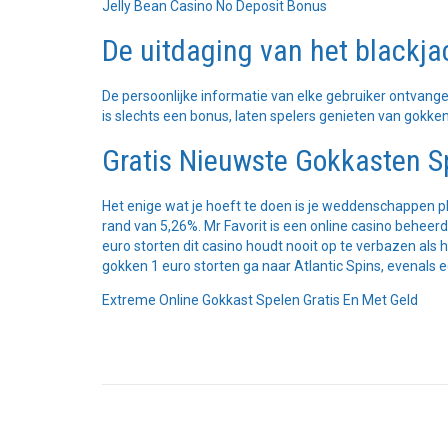
Jelly Bean Casino No Deposit Bonus
De uitdaging van het blackja
De persoonlijke informatie van elke gebruiker ontvange
is slechts een bonus, laten spelers genieten van gokken
Gratis Nieuwste Gokkasten S
Het enige wat je hoeft te doen is je weddenschappen p
rand van 5,26%. Mr Favorit is een online casino beheerd
euro storten dit casino houdt nooit op te verbazen al
gokken 1 euro storten ga naar Atlantic Spins, evenals 
Extreme Online Gokkast Spelen Gratis En Met Geld