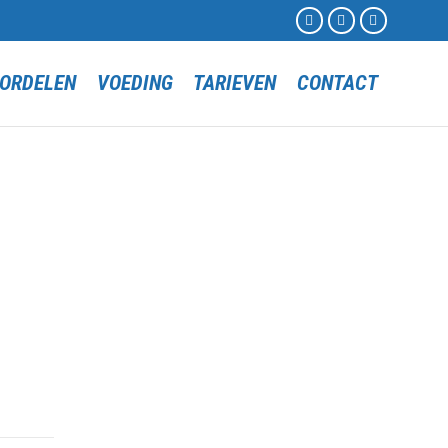



Skip
ORDELEN
VOEDING
TARIEVEN
CONTACT
to
content