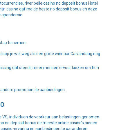
currencies, river belle casino no deposit bonus Hotel
t mijn casino gaf me de beste no deposit bonus en deze
onapandemie.
stap te nemen.
n loop je wel weg als een grote winnaar!Ga vandaag nog
verrassing dat steeds meer mensen ervoor kiezen om hun
ele andere promotionele aanbiedingen.
no
de VS, individuen de voorkeur aan belastingen genomen
sino no deposit bonus de meeste online casino’s bieden
 casino-ervaring en aanbiedingen te garanderen.