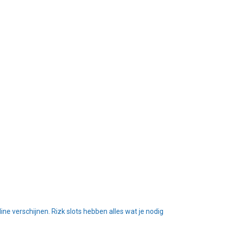
line verschijnen.
Rizk slots hebben alles wat je nodig