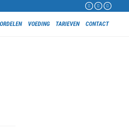



Skip
ORDELEN
VOEDING
TARIEVEN
CONTACT
to
content