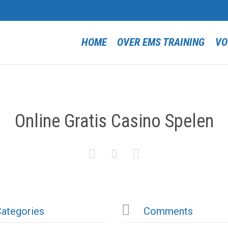
HOME
OVER EMS TRAINING
VO
Online Gratis Casino Spelen




ategories
Comments