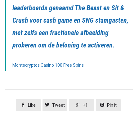
leaderboards genaamd The Beast en Sit &
Crush voor cash game en SNG stamgasten,
met zelfs een fractionele afbeelding
proberen om de beloning te activeren.
Montecryptos Casino 100 Free Spins




Like
Tweet
+1
Pin it