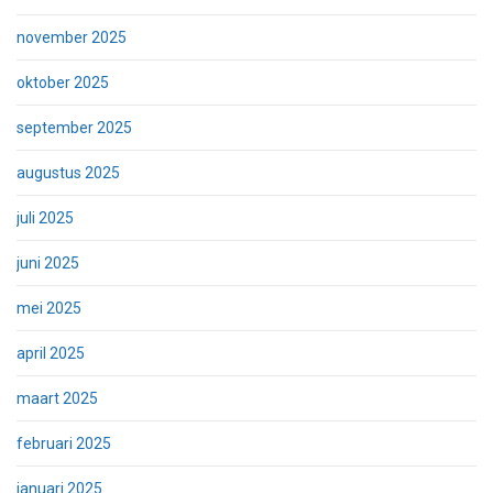
november 2025
oktober 2025
september 2025
augustus 2025
juli 2025
juni 2025
mei 2025
april 2025
maart 2025
februari 2025
januari 2025