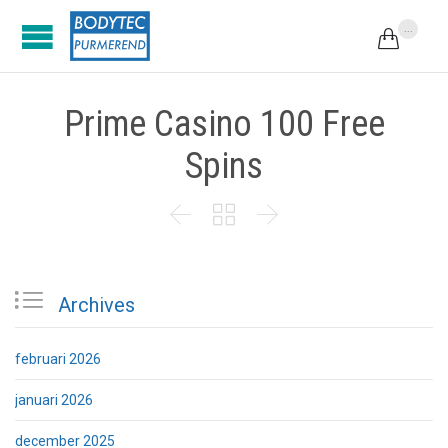
...

Prime Casino 100 Free
Spins




Archives
februari 2026
januari 2026
december 2025