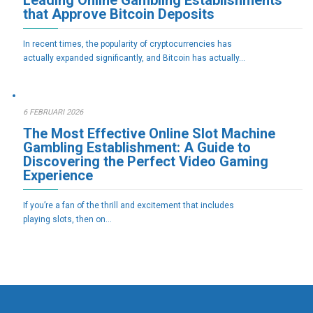
that Approve Bitcoin Deposits
In recent times, the popularity of cryptocurrencies has
actually expanded significantly, and Bitcoin has actually…
6 FEBRUARI 2026
The Most Effective Online Slot Machine
Gambling Establishment: A Guide to
Discovering the Perfect Video Gaming
Experience
If you’re a fan of the thrill and excitement that includes
playing slots, then on…