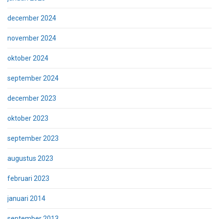
december 2024
november 2024
oktober 2024
september 2024
december 2023
oktober 2023
september 2023
augustus 2023
februari 2023
januari 2014
september 2013