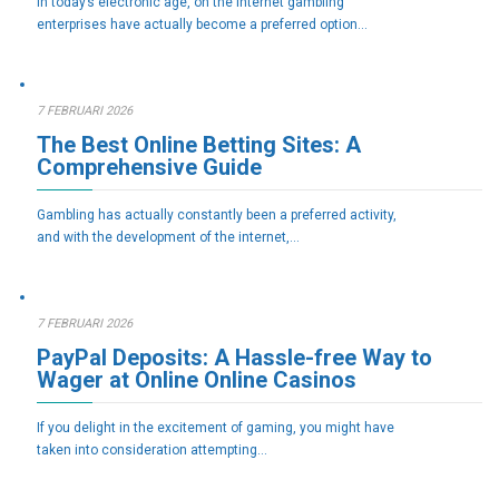
In today’s electronic age, on the internet gambling
enterprises have actually become a preferred option…
7 FEBRUARI 2026
The Best Online Betting Sites: A
Comprehensive Guide
Gambling has actually constantly been a preferred activity,
and with the development of the internet,…
7 FEBRUARI 2026
PayPal Deposits: A Hassle-free Way to
Wager at Online Online Casinos
If you delight in the excitement of gaming, you might have
taken into consideration attempting…