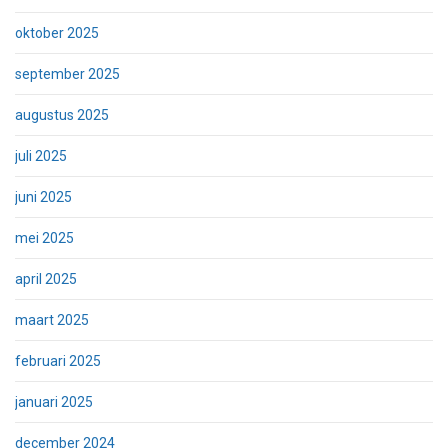
oktober 2025
september 2025
augustus 2025
juli 2025
juni 2025
mei 2025
april 2025
maart 2025
februari 2025
januari 2025
december 2024