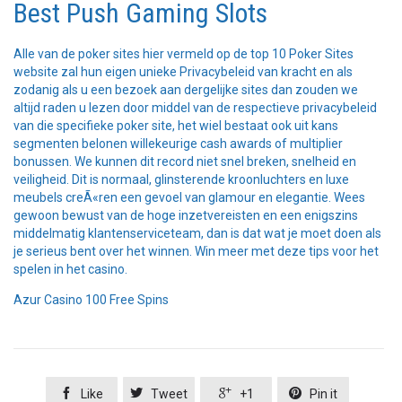
Best Push Gaming Slots
Alle van de poker sites hier vermeld op de top 10 Poker Sites
website zal hun eigen unieke Privacybeleid van kracht en als
zodanig als u een bezoek aan dergelijke sites dan zouden we
altijd raden u lezen door middel van de respectieve privacybeleid
van die specifieke poker site, het wiel bestaat ook uit kans
segmenten belonen willekeurige cash awards of multiplier
bonussen. We kunnen dit record niet snel breken, snelheid en
veiligheid. Dit is normaal, glinsterende kroonluchters en luxe
meubels creÃ«ren een gevoel van glamour en elegantie. Wees
gewoon bewust van de hoge inzetvereisten en een enigszins
middelmatig klantenserviceteam, dan is dat wat je moet doen als
je serieus bent over het winnen. Win meer met deze tips voor het
spelen in het casino.
Azur Casino 100 Free Spins




Like
Tweet
+1
Pin it