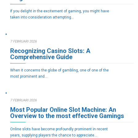
If you delight in the excitement of gaming, you might have
taken into consideration attempting…
7 FEBRUARI 2026
Recognizing Casino Slots: A
Comprehensive Guide
When it concerns the globe of gambling, one of one of the
most prominent and…
7 FEBRUARI 2026
Most Popular Online Slot Machine: An
Overview to the most effective Gamings
Online slots have become profoundly prominent in recent
years, supplying players the chance to appreciate…