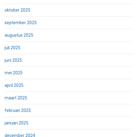
oktober 2025
september 2025
augustus 2025
juli 2025
juni 2025
mei 2025
april 2025
maart 2025
februari 2025
januari 2025
december 2024