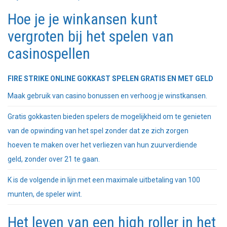
Hoe je je winkansen kunt
vergroten bij het spelen van
casinospellen
FIRE STRIKE ONLINE GOKKAST SPELEN GRATIS EN MET GELD
Maak gebruik van casino bonussen en verhoog je winstkansen.
Gratis gokkasten bieden spelers de mogelijkheid om te genieten
van de opwinding van het spel zonder dat ze zich zorgen
hoeven te maken over het verliezen van hun zuurverdiende
geld, zonder over 21 te gaan.
K is de volgende in lijn met een maximale uitbetaling van 100
munten, de speler wint.
Het leven van een high roller in het