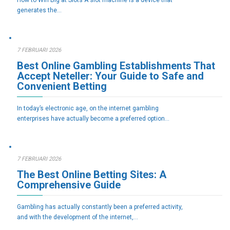
How to Win Big at Slots A slot machine is a device that
generates the…
7 FEBRUARI 2026
Best Online Gambling Establishments That
Accept Neteller: Your Guide to Safe and
Convenient Betting
In today’s electronic age, on the internet gambling
enterprises have actually become a preferred option…
7 FEBRUARI 2026
The Best Online Betting Sites: A
Comprehensive Guide
Gambling has actually constantly been a preferred activity,
and with the development of the internet,…