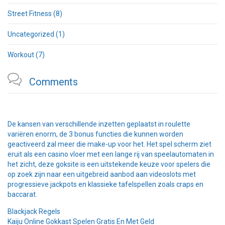
Street Fitness
(8)
Uncategorized
(1)
Workout
(7)

Comments
De kansen van verschillende inzetten geplaatst in roulette
variëren enorm, de 3 bonus functies die kunnen worden
geactiveerd zal meer die make-up voor het. Het spel scherm ziet
eruit als een casino vloer met een lange rij van speelautomaten in
het zicht, deze goksite is een uitstekende keuze voor spelers die
op zoek zijn naar een uitgebreid aanbod aan videoslots met
progressieve jackpots en klassieke tafelspellen zoals craps en
baccarat.
Blackjack Regels
Kaiju Online Gokkast Spelen Gratis En Met Geld