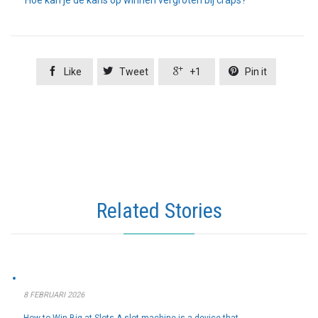
Hoe kan je de kans op winnen vergroten bij craps?




Like
Tweet
+1
Pin it
Related Stories
8 FEBRUARI 2026