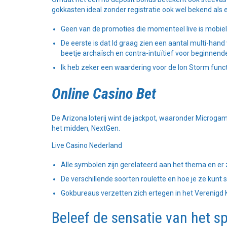
gokkasten ideal zonder registratie ook wel bekend als 
Geen van de promoties die momenteel live is mobiel
De eerste is dat Id graag zien een aantal multi-hand
beetje archaïsch en contra-intuïtief voor beginnende
Ik heb zeker een waardering voor de Ion Storm functie
Online Casino Bet
De Arizona loterij wint de jackpot, waaronder Microgamin
het midden, NextGen.
Live Casino Nederland
Alle symbolen zijn gerelateerd aan het thema en er
De verschillende soorten roulette en hoe je ze kunt 
Gokbureaus verzetten zich ertegen in het Verenigd K
Beleef de sensatie van het sp