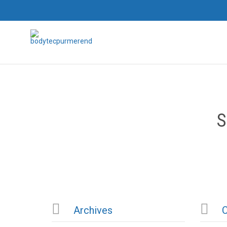
S


Archives
C