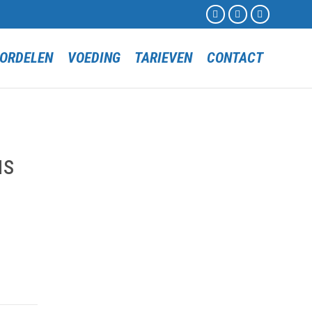



Skip
ORDELEN
VOEDING
TARIEVEN
CONTACT
to
content
us