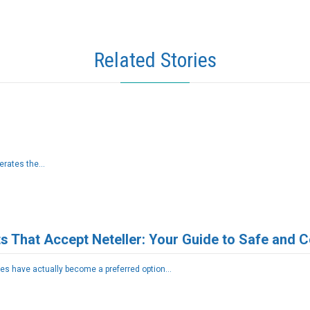
Related Stories
nerates the…
s That Accept Neteller: Your Guide to Safe and C
ises have actually become a preferred option…