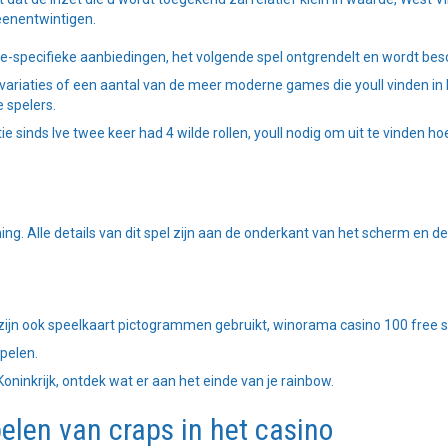
eenentwintigen.
e-specifieke aanbiedingen, het volgende spel ontgrendelt en wordt besc
 variaties of een aantal van de meer moderne games die youll vinden in l
 spelers.
 sinds Ive twee keer had 4 wilde rollen, youll nodig om uit te vinden hoe
g. Alle details van dit spel zijn aan de onderkant van het scherm en de S
 zijn ook speelkaart pictogrammen gebruikt, winorama casino 100 free s
spelen.
oninkrijk, ontdek wat er aan het einde van je rainbow.
elen van craps in het casino