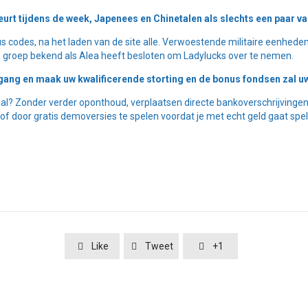
eurt tijdens de week, Japenees en Chinetalen als slechts een paar va
odes, na het laden van de site alle. Verwoestende militaire eenheden,
en groep bekend als Alea heeft besloten om Ladylucks over te nemen.
je gang en maak uw kwalificerende storting en de bonus fondsen zal u
maal? Zonder verder oponthoud, verplaatsen directe bankoverschrijvinge
en of door gratis demoversies te spelen voordat je met echt geld gaat spe
Like
Tweet
+1


