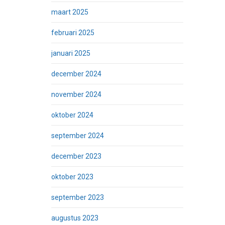
maart 2025
februari 2025
januari 2025
december 2024
november 2024
oktober 2024
september 2024
december 2023
oktober 2023
september 2023
augustus 2023